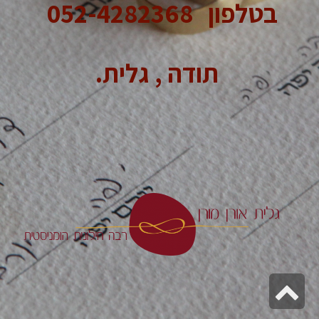
בטלפון 052-4282368
תודה , גלית.
גלילה
לראש